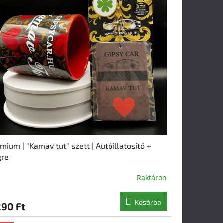
mium | "Kamav tut" szett | Autóillatosító +
gre
Raktáron
Kosárba
290 Ft