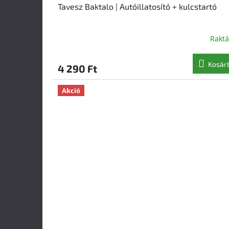
Tavesz Baktalo | Autóillatosító + kulcstartó
Rakt
Kosár
4 290 Ft
Akció