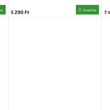
ba
Kosárba
5 290 Ft
7 