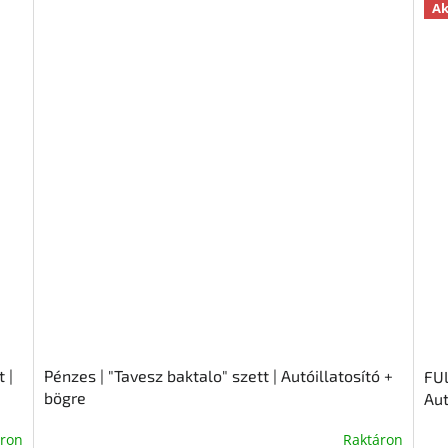
Ak
 |
Pénzes | "Tavesz baktalo" szett | Autóillatosító +
FUL
bögre
Aut
áron
Raktáron