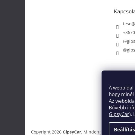
é
Kapcsol
c
teso
+3670
@gipsy
@gipsy
A weboldal 
hogy minél
Az weboldal
Bővebb infor
GipsyCar
).
Beállítá
Copyright 2026
GipsyCar
. Minden jog fenntartva.