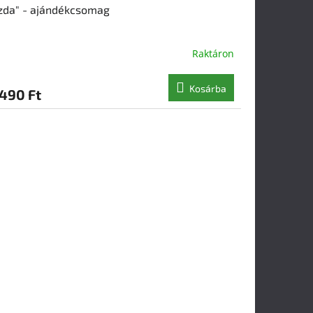
zda" - ajándékcsomag
Raktáron
Kosárba
 490 Ft