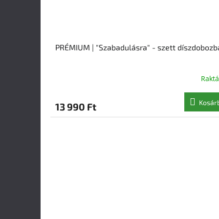
PRÉMIUM | "Szabadulásra" - szett díszdobozb
Rakt
Kosár
13 990 Ft