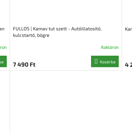
an
FULLOS | Kamav tut szett - Autóillatosító,
Kam
kulcstartó, bögre
áron
Raktáron
ba
Kosárba
7 490 Ft
4 