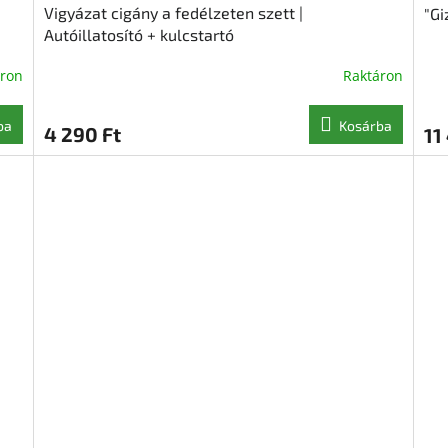
Vigyázat cigány a fedélzeten szett |
"Gi
Autóillatosító + kulcstartó
áron
Raktáron
ba
Kosárba
4 290 Ft
11