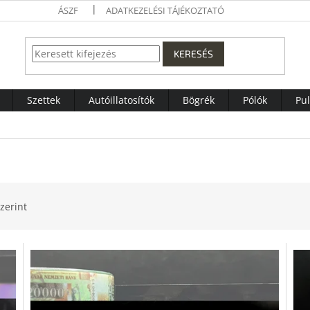
ÁSZF
ADATKEZELÉSI TÁJÉKOZTATÓ
KERESÉS
Szettek
Autóillatosítók
Bögrék
Pólók
Pu
zerint