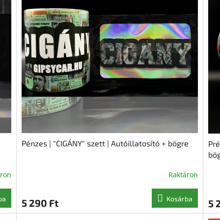
Pénzes | "CIGÁNY" szett | Autóillatosító + bögre
Pré
bö
áron
Raktáron
ba
Kosárba
5 290 Ft
5 