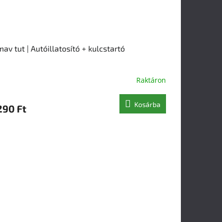
av tut | Autóillatosító + kulcstartó
Raktáron
Kosárba
290 Ft