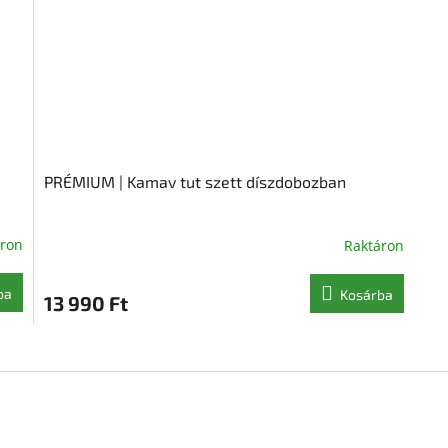
PRÉMIUM | Kamav tut szett díszdobozban
áron
Raktáron
ba
Kosárba
13 990 Ft
L
i
s
t
a
i