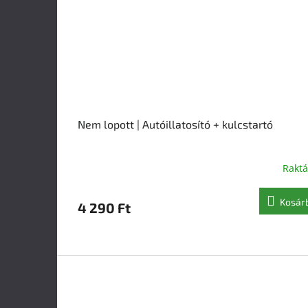
Nem lopott | Autóillatosító + kulcstartó
Rakt
Kosár
4 290 Ft
L
á
b
l