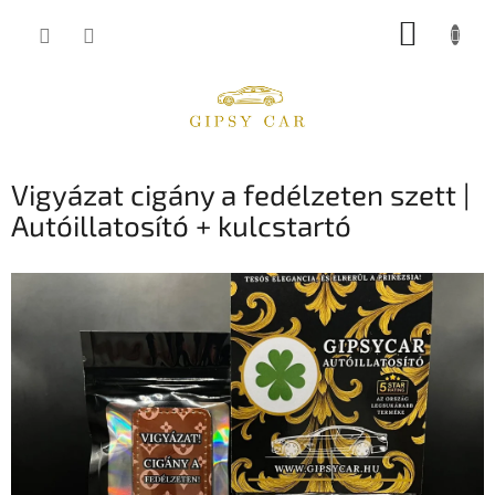
Ugrás
KOSÁR
a
fő
tartalomhoz
Vigyázat cigány a fedélzeten szett |
Autóillatosító + kulcstartó