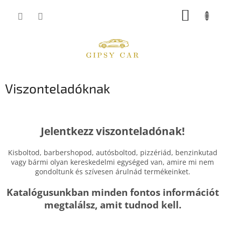
Ugrás
KOSÁR
a
fő
tartalomhoz
Viszonteladóknak
Jelentkezz viszonteladónak!
Kisboltod, barbershopod, autósboltod, pizzériád, benzinkutad
vagy bármi olyan kereskedelmi egységed van, amire mi nem
gondoltunk és szívesen árulnád termékeinket.
Katalógusunkban minden fontos információt
megtalálsz, amit tudnod kell.