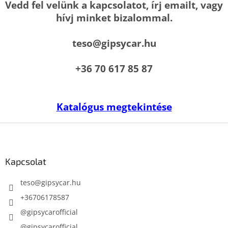
Vedd fel velünk a kapcsolatot, írj emailt, vagy
hívj minket bizalommal.
teso@gipsycar.hu
+36 70 617 85 87
Katalógus megtekintése
L
á
b
l
Kapcsolat
é
c
teso
@
gipsycar.hu
+36706178587
@gipsycarofficial
@gipsycarofficial