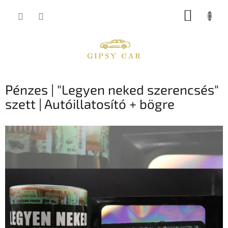
Ugrás
KOSÁR
a
fő
tartalomhoz
Pénzes | "Legyen neked szerencsés"
szett | Autóillatosító + bögre