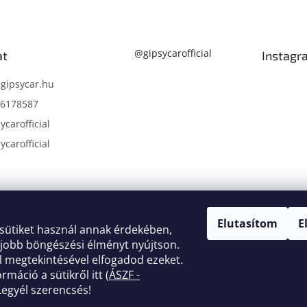
@gipsycarofficial
at
Instagr
@
gipsycar.hu
6178587
carofficial
carofficial
Köv
Elutasítom
E
sütiket használ annak érdekében,
 jobb böngészési élményt nyújtson.
 megtekintésével elfogadod ezeket.
máció a sütikről itt (
ÁSZF -
 Legyél szerencsés!