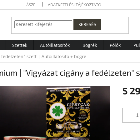
ÁSZF
ADATKEZELÉSI TÁJÉKOZTATÓ
KERESÉS
Szettek
Autóillatosítók
Bögrék
Pólók
Pu
fedélzeten" szett | Autóillatosító + bögre
ium | "Vigyázat cigány a fedélzeten" sz
5 29
Egységár