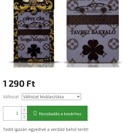
1 290 Ft
Egységár:
Változat
Hozzáadás a kosárhoz
Tedd igazán egyedivé a verdád belső terét!