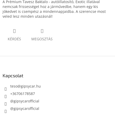
A Prémium Tavesz Baktalo - autóillatosító, Exotic illatával
nemcsak frissességet hoz a járművedbe, hanem egy kis
jókedvet is csempész a mindennapjaidba. A szerencse most
veled lesz minden utazásnál!
KÉRDÉS
MEGOSZTÁS
L
á
b
l
Kapcsolat
é
c
teso
@
gipsycar.hu
+36706178587
@gipsycarofficial
@gipsycarofficial