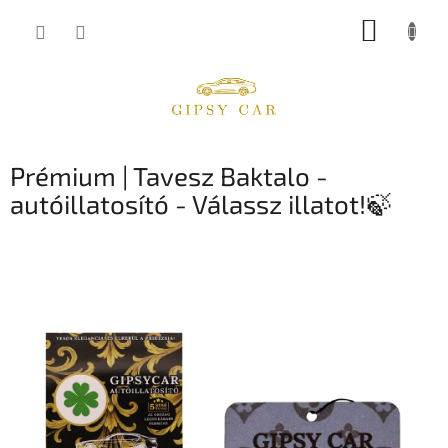
Ugrás
KOSÁR
a
fő
tartalomhoz
Prémium | Tavesz Baktalo -
autóillatosító - Válassz illatot!🍃