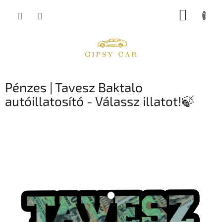
Ugrás
KOSÁR
a
fő
tartalomhoz
Pénzes | Tavesz Baktalo
autóillatosító - Válassz illatot!🍃