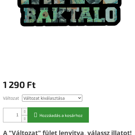
1 290 Ft
Egységár:
Változat
Hozzáadás a kosárhoz
A "Változat" fület lenyitva, válassz illatot!