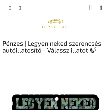
Ugrás
KOSÁR
a
fő
tartalomhoz
Pénzes | Legyen neked szerencsés
autóillatosító - Válassz illatot!🍃