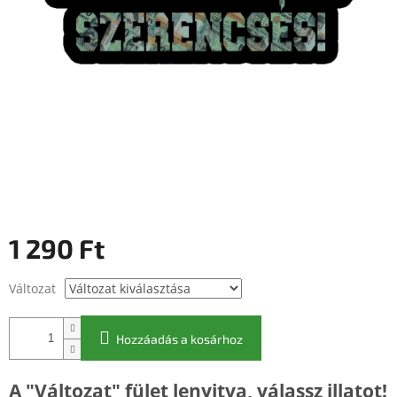
1 290 Ft
Egységár:
Változat
Hozzáadás a kosárhoz
A "Változat" fület lenyitva, válassz illatot!