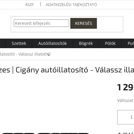
ÁSZF
ADATKEZELÉSI TÁJÉKOZTATÓ
KERESÉS
Szettek
Autóillatosítók
Bögrék
Pólók
Pu
atosító - Válassz illatot!🍃
es | Cigány autóillatosító - Válassz ill
1 29
Egységár
Változat