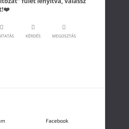
ltozat" fület lenyitva, válassz
t!❤️
MTATÁS
KÉRDÉS
MEGOSZTÁS
am
Facebook