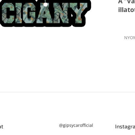
A "Vá
illato
NYO
@gipsycarofficial
at
Instagr