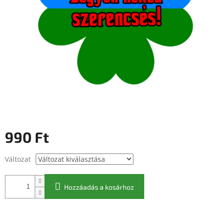
990 Ft
Egységár:
Változat
Hozzáadás a kosárhoz