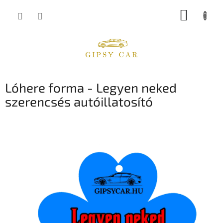
Ugrás
KOSÁR
a
fő
tartalomhoz
Lóhere forma - Legyen neked
szerencsés autóillatosító