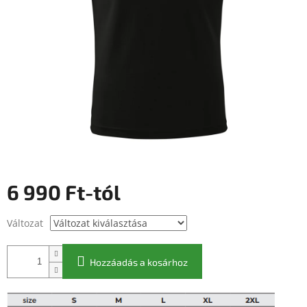
6 990 Ft
-tól
Egységár:
Változat
Hozzáadás a kosárhoz