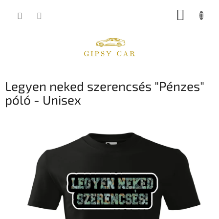
Ugrás
KOSÁR
a
fő
tartalomhoz
Legyen neked szerencsés "Pénzes"
póló - Unisex