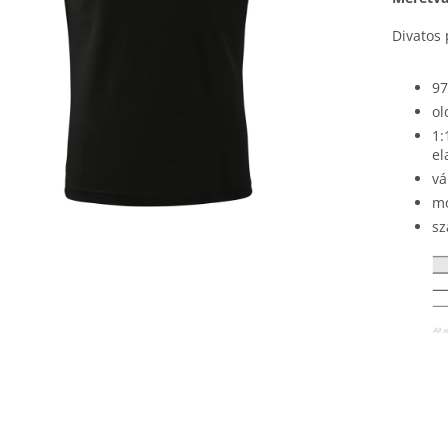
Divatos 
97
ol
1:
el
vá
mo
sz