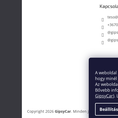
é
Kapcsol
c
teso
+3670
@gipsy
@gipsy
A weboldal 
hogy minél
Az weboldal
Bővebb infor
GipsyCar
).
Beállítá
Copyright 2026
GipsyCar
. Minden jog fenntartva.