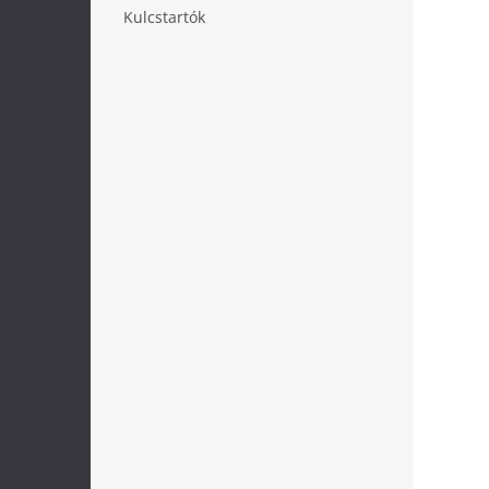
l
Kulcstartók