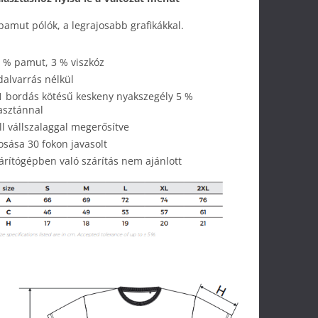
pamut pólók, a legrajosabb grafikákkal.
 % pamut, 3 % viszkóz
dalvarrás nélkül
1 bordás kötésű keskeny nyakszegély 5 %
asztánnal
ll vállszalaggal megerősítve
sása 30 fokon javasolt
árítógépben való szárítás nem ajánlott