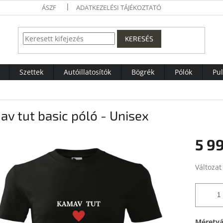
ÁSZF
ADATKEZELÉSI TÁJÉKOZTATÓ
KERESÉS
Szettek
Autóillatosítók
Bögrék
Pólók
Pu
v tut basic póló - Unisex
5 99
Egységár
Változat
Méretvá