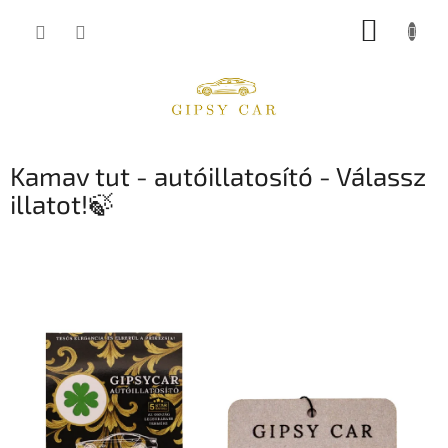
Ugrás
KOSÁR
a
fő
tartalomhoz
Kamav tut - autóillatosító - Válassz
illatot!🍃