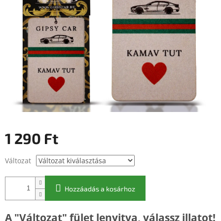
1 290 Ft
Egységár:
Változat
Hozzáadás a kosárhoz
A "Változat" fület lenyitva, válassz illatot!