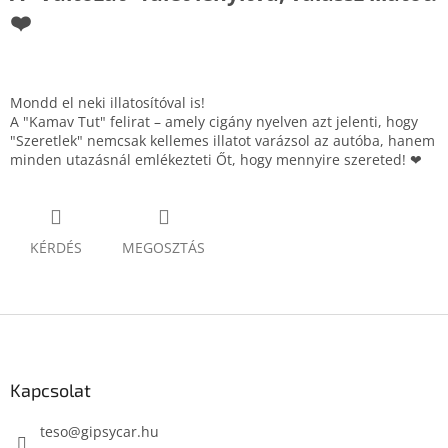
❤️
Mondd el neki illatosítóval is!
A "Kamav Tut" felirat – amely cigány nyelven azt jelenti, hogy
"Szeretlek" nemcsak kellemes illatot varázsol az autóba, hanem
minden utazásnál emlékezteti Őt, hogy mennyire szereted! ❤
KÉRDÉS
MEGOSZTÁS
L
á
b
l
Kapcsolat
é
c
teso
@
gipsycar.hu