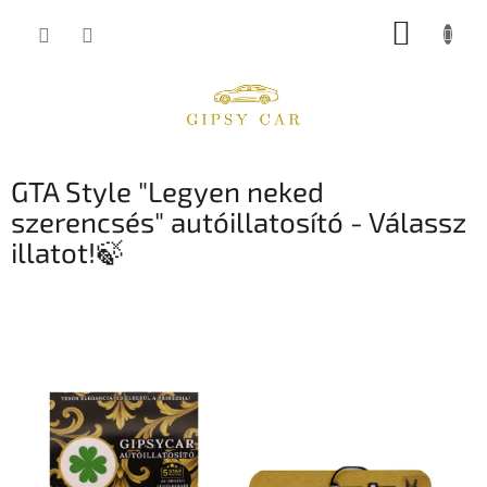
Ugrás
KOSÁR
a
fő
tartalomhoz
GTA Style "Legyen neked
szerencsés" autóillatosító - Válassz
illatot!🍃