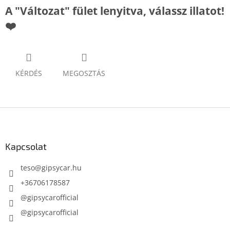
A "Változat" fület lenyitva, válassz illatot!
❤️
KÉRDÉS
MEGOSZTÁS
L
á
b
l
Kapcsolat
é
c
teso
@
gipsycar.hu
+36706178587
@gipsycarofficial
@gipsycarofficial