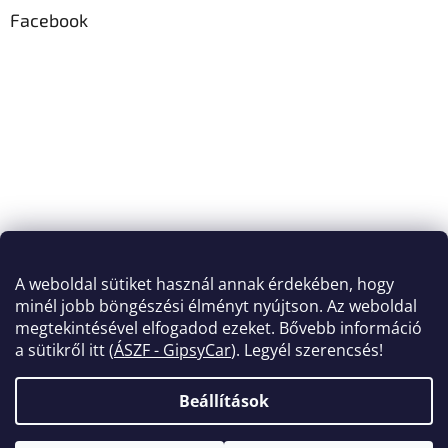
Facebook
A weboldal sütiket használ annak érdekében, hogy
minél jobb böngészési élményt nyújtson. Az weboldal
megtekintésével elfogadod ezeket. Bővebb információ
a sütikről itt (
ÁSZF - GipsyCar
). Legyél szerencsés!
Beállítások
Shoptet készítette