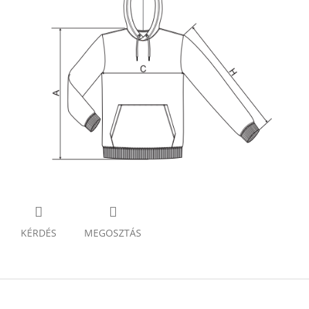
KÉRDÉS
MEGOSZTÁS
L
á