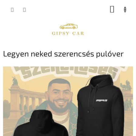
Ugrás
KOSÁR
a
fő
tartalomhoz
Legyen neked szerencsés pulóver