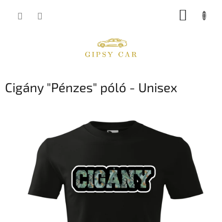
Ugrás
KOSÁR
a
fő
tartalomhoz
Cigány "Pénzes" póló - Unisex