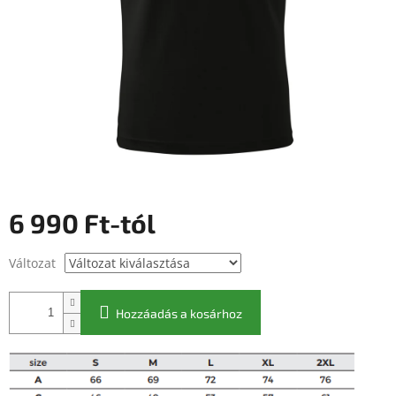
6 990 Ft
-tól
Egységár:
Változat
Hozzáadás a kosárhoz