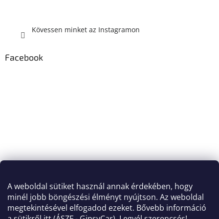
Kövessen minket az Instagramon
Facebook
A weboldal sütiket használ annak érdekében, hogy
minél jobb böngészési élményt nyújtson. Az weboldal
megtekintésével elfogadod ezeket. Bővebb információ
a sütikről itt (
ÁSZF - GipsyCar
). Legyél szerencsés!