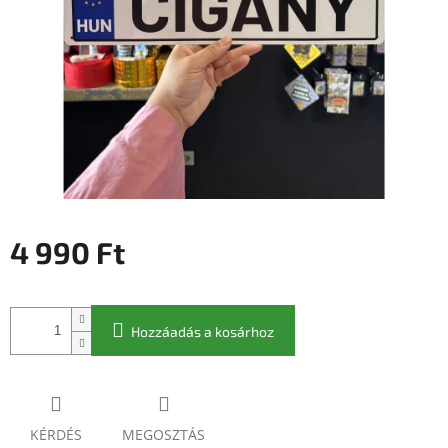
4 990 Ft
Egységár:
Hozzáadás a kosárhoz
KÉRDÉS
MEGOSZTÁS