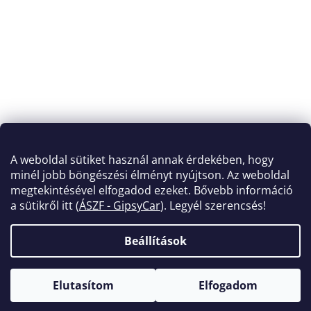
A weboldal sütiket használ annak érdekében, hogy
minél jobb böngészési élményt nyújtson. Az weboldal
megtekintésével elfogadod ezeket. Bővebb információ
a sütikről itt (
ÁSZF - GipsyCar
). Legyél szerencsés!
Beállítások
Shoptet készítette
Elutasítom
Elfogadom
Copyright 2026
GipsyCar
. Minden jog fenntartva.