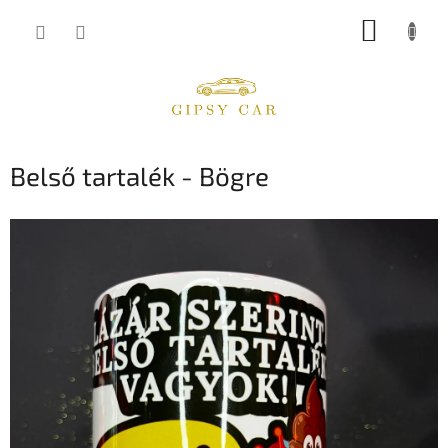
Ugrás
KOSÁR
a
fő
tartalomhoz
Belső tartalék - Bögre