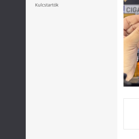
l
Kulcstartók