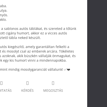
aba.
utya.
nyós.
klo.
a sablonos autós táblákat, és szereted a tőlünk
tt cigány humort, akkor ez a vicces autós
ztető tábla neked készült.
utós kiegészítő, amely garantáltan felkelti a
t és mosolyt csal az emberek arcára. Tökéletes
s azoknak, akik büszkén vállalják önmagukat, és
ek egy kis humort vinni a mindennapokba.
 mint mindig mosolygaranciát vállalunk! ✅❤️
MTATÁS
KÉRDÉS
MEGOSZTÁS