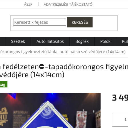
ÁSZF
ADATKEZELÉSI TÁJÉKOZTATÓ
KERESÉS
Szettek
Autóillatosítók
Bögrék
Pólók
Pu
ókorongos figyelmeztető tábla, autó hátsó szélvédőjére (14x14cm)
a fedélzeten⛔-tapadókorongos figyelm
védőjére (14x14cm)
ság
3 4
Egységár