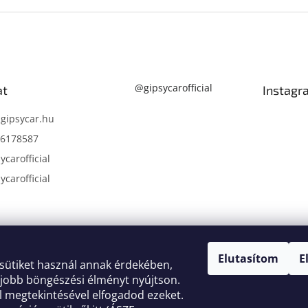
@gipsycarofficial
at
Instagr
@
gipsycar.hu
6178587
carofficial
carofficial
Köv
Elutasítom
E
sütiket használ annak érdekében,
 jobb böngészési élményt nyújtson.
 megtekintésével elfogadod ezeket.