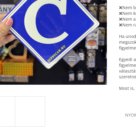
❌Nem b
❌Nem k
❌Nem a
❌Nem ra
Ha unod 
megszoko
figyelme
Egyedi a
figyelme
választá
szeretn
Most is,
NYO